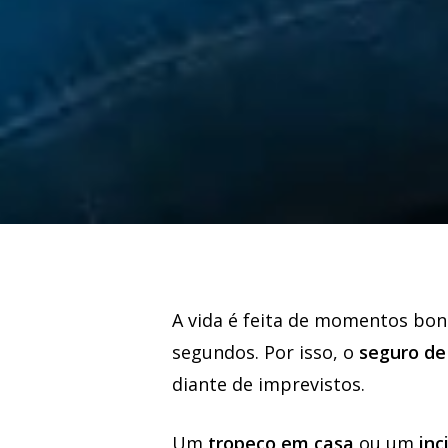
A vida é feita de momentos bo
segundos. Por isso, o
seguro de
diante de imprevistos.
Um
tropeço em casa
ou um
inc