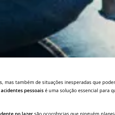
ns, mas também de situações inesperadas que pode
 acidentes pessoais
é uma solução essencial para q
idente no lazer
são ocorrências que ninguém plane